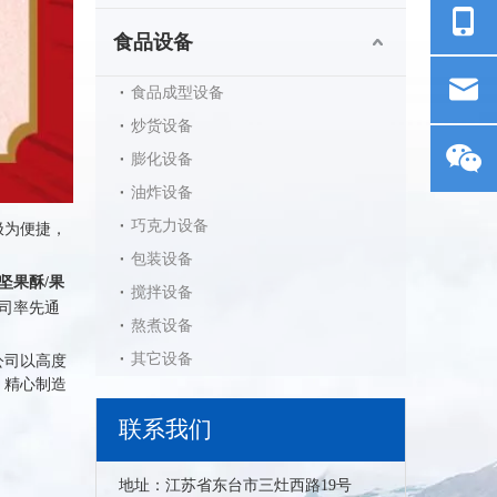
食品设备
食品成型设备
炒货设备
膨化设备
油炸设备
巧克力设备
极为便捷，
包装设备
坚果酥/果
搅拌设备
司率先通
熬煮设备
其它设备
公司以高度
、精心制造
联系我们
地址：江苏省东台市三灶西路19号