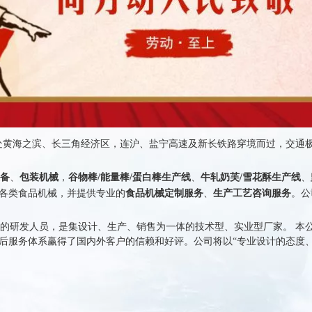
黄海之滨、长三角经济区，连沪、盐宁高速及新长铁路穿境而过，交通
备
、
包装机械
，
谷物棒/能量棒/蛋白棒生产线
、
牛轧奶芙/雪花酥生产线
、
各类食品机械，并提供专业的
食品机械定制服务
、
生产工艺咨询服务
。公
的研发人员，是集设计、生产、销售为一体的技术型、实业型厂家。 本
后服务体系赢得了国内外客户的信赖和好评。公司将以“专业设计的态度