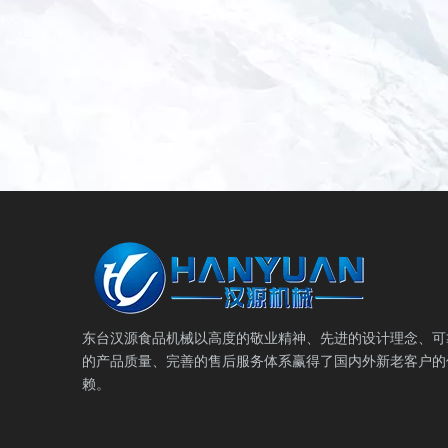
东台汉源食品机械以高度的敬业精神、先进的设计理念、可
的产品质量、完善的售后服务体系赢得了国内外新老客户的
赖。