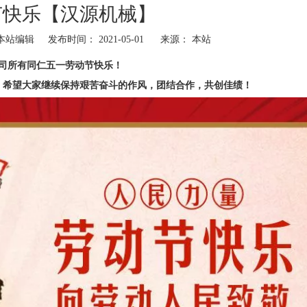
节快乐【汉源机械】
站编辑 发布时间： 2021-05-01 来源：
本站
司所有同仁五一劳动节快乐！
，希望大家继续保持艰苦奋斗的作风，团结合作，共创佳绩！