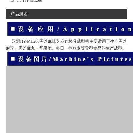
型号：
HY-ML260
产品描述
汉源HY-ML260黑芝麻球芝麻丸模具成型机主要适用于生产黑芝
麻球、黑芝麻丸、坚果脆、每日一棒燕麦等异型食品的生产成型。