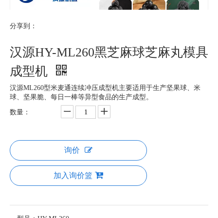
分享到：
汉源HY-ML260黑芝麻球芝麻丸模具
成型机
汉源
ML260
型米麦通连续冲压成型机主要适用于生产坚果球、米
球、坚果脆、每日一棒等异型食品的生产成型。
数量：
询价
加入询价篮