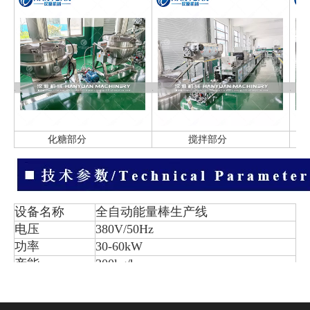
化糖部分
搅拌部分
巧
设备名称
全自动能量棒生产线
电压
380V/50Hz
功率
30-60kW
产能
300kg/h
外形尺寸
14000×1400×1600mm
重量
2000kg