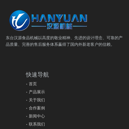
东台汉源食品机械以高度的敬业精神、先进的设计理念、可靠的产
品质量、完善的售后服务体系赢得了国内外新老客户的信赖。
快速导航
YS-
YS-
YS-
YS-
YS-
首页
型号
YS-600
YS-800
1000
1200
1500
1800
2000
产品展示
直径mm
φ600
φ800
φ1000
φ1200
φ1500
φ1800
φ2000
关于我们
筛网面积m
0.24
0.45
0.67
1.0
1.6
2.43
3.01
合作案例
筛网规格
2-500
新闻中心
（目）
进料粒度
联系我们
∠φ10
∠φ15
∠φ20
∠φ30