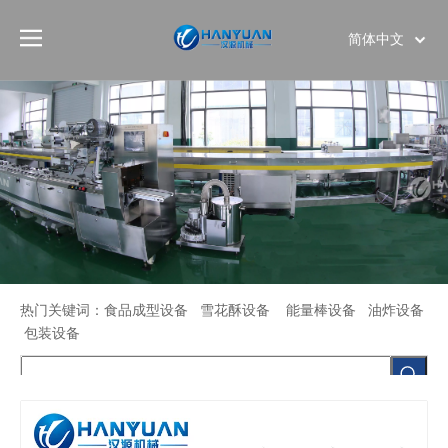
简体中文
English
热门关键词：食品成型设备 雪花酥设备 能量棒设备 油炸设备
沙琪玛果条振动筛
包装设备
首页
»
产品展示
»
食品设备
»
其它设备
»
沙琪玛果
条振动筛