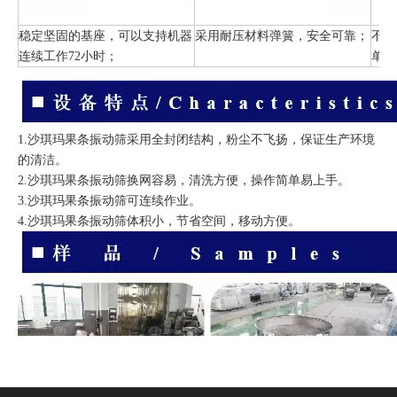
稳定坚固的基座，可以支持机器
采用耐压材料弹簧，安全可靠；
不锈
连续工作72小时；
单，
1.沙琪玛果条振动筛采用全封闭结构，粉尘不飞扬，保证生产环境
的清洁。
2.沙琪玛果条振动筛换网容易，清洗方便，操作简单易上手。
3.沙琪玛果条振动筛可连续作业。
4.沙琪玛果条振动筛体积小，节省空间，移动方便。