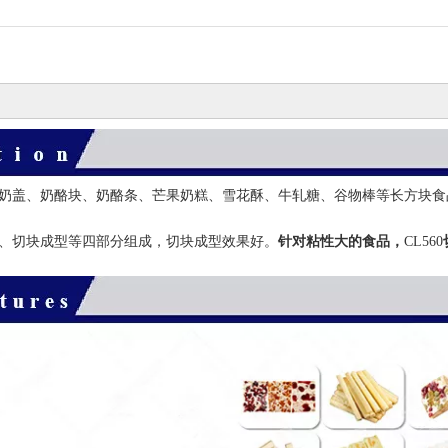
古奶盖、奶酪块、奶酪条、芒果奶糕、雪花酥、牛轧糖、谷物棒等长方块食
却、切块成型等四部分组成，切块成型效果好。
针对粘性大的食品，
CL560