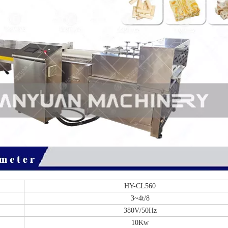
HY-CL560
3~4t/8
380V/50Hz
10Kw